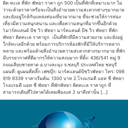
ติด ทะเล ที่พัก พัทยา ราคา ถูก 500 เป็นที่พักที่เหมาะมาก ไม่
ว่าจะด้วยราคาหรือจะเป็นสิ่งอำนวยความสะดวกต่างๆมากมาย
และยังอยู่ใกล้กับแหล่งท่องเที่ยวมากมาย ที่จะช่วยให้การท่อง
เที่ยวมีความสนุกสนาน และเพื่อความสนุกที่มากขึ้นอีกด้วย
1.มาร์คแลนด์ บีช วิว พัทยา มาร์คแลนด์ บีช วิว พัทยา ที่พัก
พัทยา ติดทะเล ราคาถูก เป็นที่พักที่มีความสวยงาม และยังอยู่
ใกล้ทะเลอีกด้วย พร้อมการบริการห้องพักที่มีให้บริการหลาก
หลาย และพร้อมด้วยสิ่งอำนวยความสะดวกต่างๆมากมาย ที่พัก
มีบรรยากาศที่ดีมากๆให้ความสงบมาก ที่ตั้ง: 436/541 หมู่ 9
ถนนเลียบชายหาด อ.บางละมุง จ.ชลบุรี ประเทศไทย ชลบุรี
แผนที่: ดูแผนที่คลิ๊ก เฟซบุ๊ก: มาร์คแลนด์บีชวิวพัทยา โทร: 098
919 9339 ราคาเริ่มต้น: 1300 บาท 2.โรงแรมดี แอท ซี พัทยา
โรงแรมดี แอท ซี พัทยา ที่พักพัทยา ติดทะเล ราคาถูก ที่
สามารถเดินที่ไปหาดได้เลยเพียงแค่ 2 นาทีเท่านั้น […]