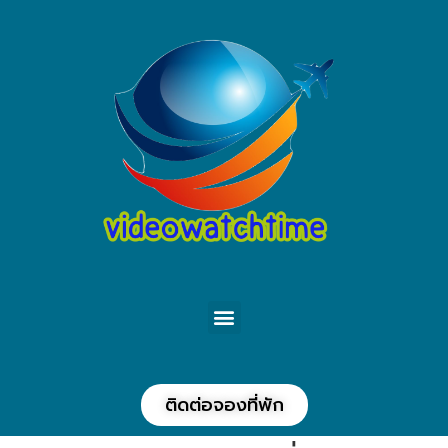
ติดต่อจองที่พัก