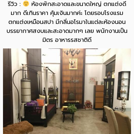
รีวิว :
ห้องพักสะอาดและขนาดใหญ่ ตกแต่งดี
มาก ดีเกินราคา คุ้มเงินมากค่ะ โดยรอบโรงแรม
ตกแต่งเหมือนสปา มีกลิ่นอโรมาในแต่ละห้องนอน
บรรยากาศสงบและสะอาดมากๆ เลย พนักงานเป็น
มิตร อาหารรสชาติดี