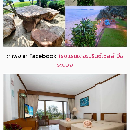
ภาพจาก Facebook
โรงเเรมเดอะปรินซ์เซสส์ บีช
ระยอง