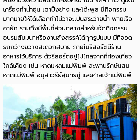
เครื่องทำน้ำอุ่น เตาปิ้งย่าง และโต๊ะพูล มีกิจกรรม
มากมายให้ได้เลือกทำไม่ว่าจะเป็นสระว่ายน้ำ พายเรือ
คายัก รวมถึงมีพื้นที่ส่วนกลางสำหรับจัดกิจกรรม
อบรมสัมมนาหรืองานสังสรรค์ได้ทุกรูปแบบ มีที่จอด
รถกว้างขวางสะดวกสบาย ภายในรีสอร์ตมีร้าน
อาหารไว้บริการ ตัวรีสอร์ตอยู่ไม่ไกลจากที่ท่องเที่ยว
ใกล้เคียง เช่น หาดแหลมแม่พิมพ์ สะพานรักษ์แสม
หาดแม่พิมพ์ อนุสาวรีย์สุนทรภู่ และศาลเจ้าแม่พิมพ์