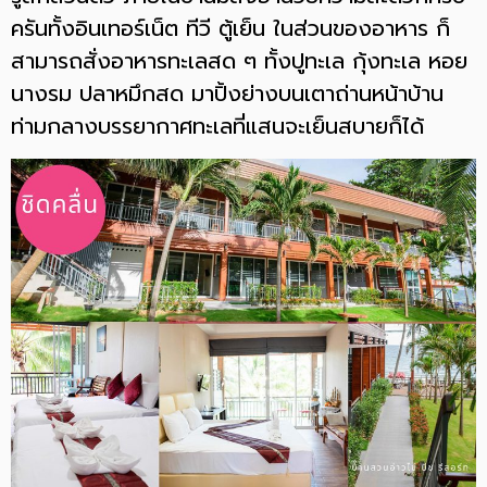
ครันทั้งอินเทอร์เน็ต ทีวี ตู้เย็น ในส่วนของอาหาร ก็
สามารถสั่งอาหารทะเลสด ๆ ทั้งปูทะเล กุ้งทะเล หอย
นางรม ปลาหมึกสด มาปิ้งย่างบนเตาถ่านหน้าบ้าน
ท่ามกลางบรรยากาศทะเลที่แสนจะเย็นสบายก็ได้