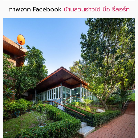
ภาพจาก Facebook
บ้านสวนอ่าวไข่ บีช รีสอร์ท