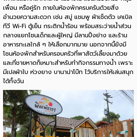
เพื่อน หรือคู่รัก ภายในห้องพักครบครันด้วยสิ่ง
อำนวยความสะดวก เช่น สบู่ แชมพู ผ้าเช็ดตัว เคเบิล
ทีวี Wi-Fi ตู้เย็น กระติกน้ำร้อน พร้อมสระว่ายน้ำส่วน
กลางแยกโซนเด็กและผู้ใหญ่ มีลานปิ้งย่าง และร้าน
อาหารทะเลใกล้ ๆ ให้เลือกมากมาย นอกจากนี้ยังมี
โซนห้องพักสำหรับครอบครัวที่พาสัตว์เลี้ยงมาด้วย
และที่ชายหาดก็เหมาะสำหรับทำกิจกรรมทางน้ำ เพราะ
มีเปลผ้าใบ ห่วงยาง บานาน่าโบ๊ท ไว้บริการให้เล่นสนุก
ได้ทั้งวัน